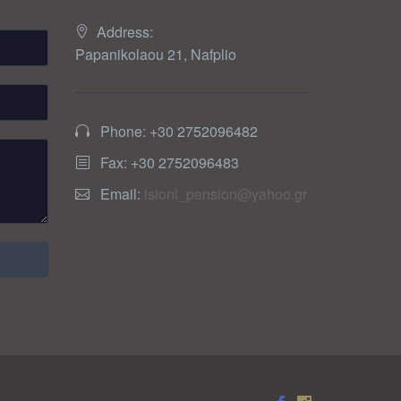
Address:
Papanikolaou 21, Nafplio
Phone: +30 2752096482
Fax: +30 2752096483
Email:
isioni_pension@yahoo.gr