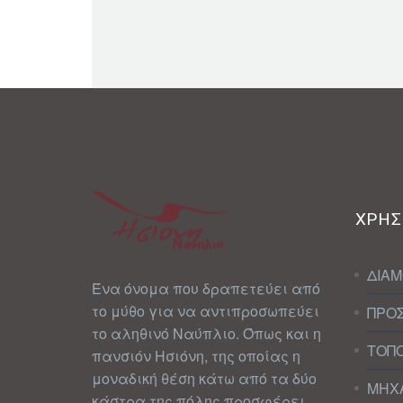
ΧΡΗΣ
ΔΙΑ
Ένα όνομα που δραπετεύει από
το μύθο για να αντιπροσωπεύει
ΠΡΟ
το αληθινό Ναύπλιο. Όπως και η
ΤΟΠ
πανσιόν Ησιόνη, της οποίας η
μοναδική θέση κάτω από τα δύο
ΜΗΧ
κάστρα της πόλης προσφέρει