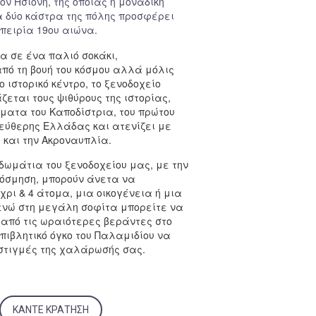
όν Ησιόνη, της οποίας η μοναδική
α δύο κάστρα της πόλης προσφέρει
πειρία 19ου αιώνα.
 σε ένα παλιό σοκάκι,
πό τη βουή του κόσμου αλλά μόλις
 ιστορικό κέντρο, το ξενοδοχείο
εται τους ψιθύρους της ιστορίας,
ματα του Καποδίστρια, του πρώτου
λεύθερης Ελλάδας και ατενίζει με
 και την Ακροναυπλία.
δωμάτια του ξενοδοχείου μας, με την
όσμηση, μπορούν άνετα να
ρι & 4 άτομα, μια οικογένεια ή μια
νώ στη μεγάλη σοφίτα μπορείτε να
από τις ωραιότερες βεράντες στο
πιβλητικό όγκο του Παλαμιδίου να
 στιγμές της χαλάρωσής σας.
ΚΑΝΤΕ ΚΡΑΤΗΣΗ