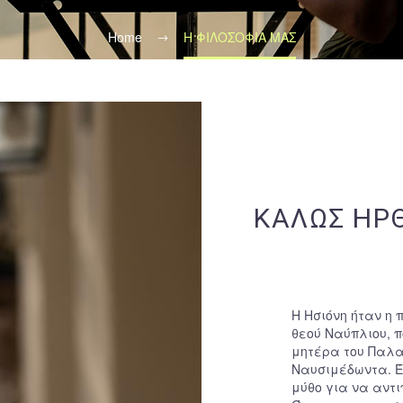
Home
Η ΦΙΛΟΣΟΦΙΑ ΜΑΣ
ΚΑΛΩΣ ΗΡ
Η Ησιόνη ήταν η
θεού Ναύπλιου, π
μητέρα του Παλαμ
Ναυσιμέδωντα. Έ
μύθο για να αντ