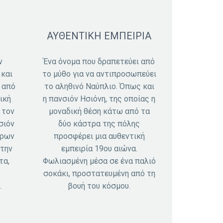
ΑΥΘΕΝΤΙΚΗ ΕΜΠΕΙΡΙΑ
ν
Ένα όνομα που δραπετεύει από
 και
το μύθο για να αντιπροσωπεύει
 από
το αληθινό Ναύπλιο. Όπως και
ική
η πανσιόν Ησιόνη, της οποίας η
 τον
μοναδική θέση κάτω από τα
σιόν
δύο κάστρα της πόλης
ώρων
προσφέρει μια αυθεντική
 την
εμπειρία 19ου αιώνα.
τα,
Φωλιασμένη μέσα σε ένα παλιό
σοκάκι, προστατευμένη από τη
.
βουή του κόσμου.