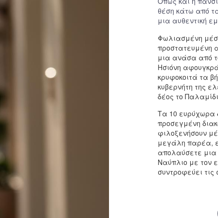
Όπως και η πανσι
θέση κάτω από τ
μια αυθεντική εμ
Φωλιασμένη μέσα
προστατευμένη α
μια ανάσα από το
Ησιόνη αφουγκράζ
κρυφοκοιτά τα βή
κυβερνήτη της ε
δέος το Παλαμίδι
Τα 10 ευρύχωρα 
προσεγμένη διακ
φιλοξενήσουν μέχ
μεγάλη παρέα, ε
απολαύσετε μια 
Ναύπλιο με τον ε
συντροφεύει τις