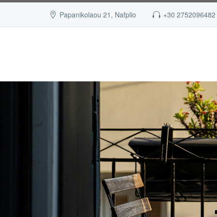
Papanikolaou 21, Nafplio
+30 2752096482